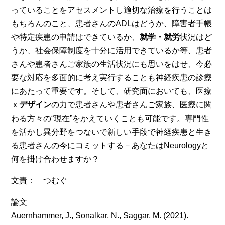
っていることをアセスメントし適切な治療を行うことは
もちろんのこと、患者さんのADLはどうか、障害者手帳
や特定疾患の申請はできているか、
就学・就労
状況はど
うか、社会保障制度を十分に活用できているか等、患者
さんや患者さんご家族の生活状況にも思いをはせ、今必
要な対応を多面的に考え実行することも神経疾患の診療
にあたって重要です。そして、研究面においても、医療
ｘ
デザイン
の力で患者さんや患者さんご家族、医療に関
わる方々の“現在”をかえていくことも可能です。専門性
を活かし異分野をつないで新しい手段で神経疾患と生き
る患者さんの今にコミットする－あなたはNeurologyと
何を掛け合わせますか？
文責： つむぐ
論文
Auernhammer, J., Sonalkar, N., Saggar, M. (2021).