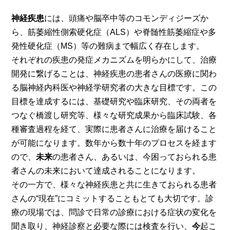
神経疾患
には、頭痛や脳卒中等のコモンディジーズか
ら、筋萎縮性側索硬化症（ALS）や脊髄性筋萎縮症や多
発性硬化症（MS）等の難病まで幅広く存在します。
それぞれの疾患の発症メカニズムを明らかにして、治療
開発に繋げることは、神経疾患の患者さんの医療に関わ
る脳神経内科医や神経学研究者の大きな目標です。この
目標を達成するには、基礎研究や臨床研究、その両者を
つなぐ橋渡し研究等、様々な研究成果から臨床試験、各
種審査過程を経て、実際に患者さんに治療を届けること
が可能になります。数年から数十年のプロセスを経ます
ので、
未来
の患者さん、あるいは、今困っておられる患
者さんの未来において達成されることになります。
その一方で、様々な神経疾患と共に生きておられる患者
さんの“現在”にコミットすることもとても大切です。診
療の現場では、問診で日常の診療における症状の変化を
聞き取り、神経診察と必要な際には検査を行い、
今
起こ