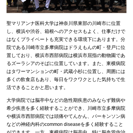
聖マリアンナ医科大学は神奈川県東部の川崎市に位置
し、横浜や渋谷、箱根へのアクセスもよく、仕事だけで
はなくプライベートも充実できる環境下にあります。分
院である川崎市立多摩病院はドラえもんの町・登戸に位
置しており、横浜市西部病院は横浜市屈指の動物園であ
るズーラシアのそばに位置しています。また、東横病院
はタワーマンションの町・武蔵小杉に位置し、周囲には
多くの飲食店もあり、毎日をワクワクとした気持ちで生
活できることかと思います。
大学病院では脳卒中などの急性期疾患のみならず難病や
希少疾患を多く経験することができ、川崎市立多摩病院
や横浜市西部病院では頭痛やてんかん、パーキンソン病
などの神経内科のcommon diseaseを多く経験すること
ができます。一方、東横病院は脳卒中、特に脳血管内治